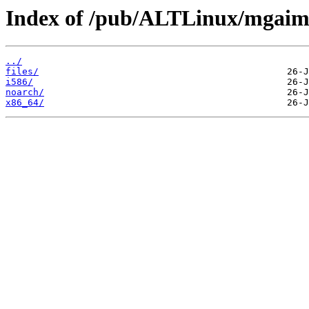
Index of /pub/ALTLinux/mgaim
../
files/
i586/
noarch/
x86_64/